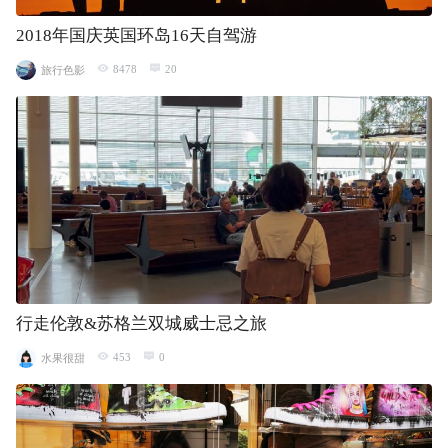
2018年国庆英国环岛16天自驾游
8478
20
旅行色影
行走伦敦&苏格兰双城威士忌之旅
453
0
水果很甜