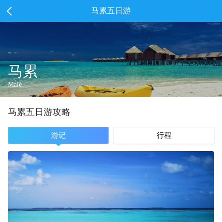
马累五日游
马累
Malé
马累
五
日游攻略
游记
行程