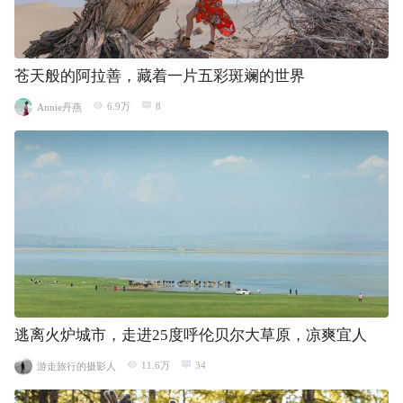
苍天般的阿拉善，藏着一片五彩斑斓的世界
6.9万
8
Annie丹燕
逃离火炉城市，走进25度呼伦贝尔大草原，凉爽宜人
11.6万
34
游走旅行的摄影人