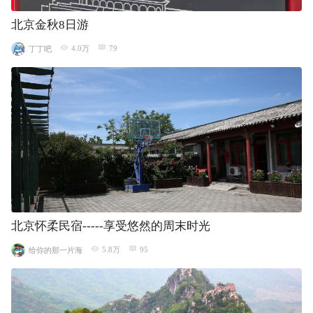
北京金秋8日游
4.0万
79
丁丁吧
北京怀柔民宿-----享受悠然的周末时光
5.8万
95
给你的那一片海