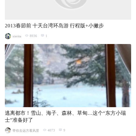
2013春節前 十天台湾环岛游 行程版+小撇步
8936
1
xierita
逃离都市！雪山、海子、森林、草甸…这个“东方小瑞
士”准备好了
4073
9
带你去远方看风景