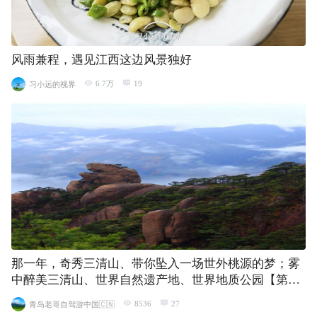
风雨兼程，遇见江西这边风景独好
6.7万
19
习小远的视界
那一年，奇秀三清山、带你坠入一场世外桃源的梦；雾
中醉美三清山、世界自然遗产地、世界地质公园【第九
站】
8536
27
青岛老哥自驾游中国🇨🇳