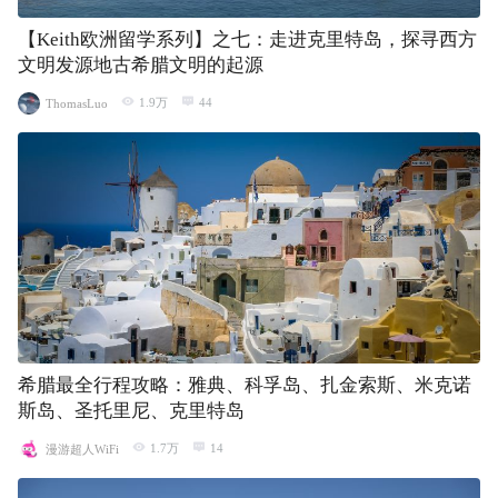
【Keith欧洲留学系列】之七：走进克里特岛，探寻西方
文明发源地古希腊文明的起源
1.9万
44
ThomasLuo
希腊最全行程攻略：雅典、科孚岛、扎金索斯、米克诺
斯岛、圣托里尼、克里特岛
1.7万
14
漫游超人WiFi