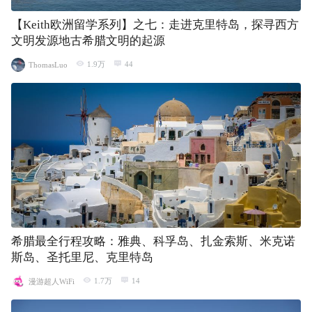
【Keith欧洲留学系列】之七：走进克里特岛，探寻西方
文明发源地古希腊文明的起源
1.9万
44
ThomasLuo
希腊最全行程攻略：雅典、科孚岛、扎金索斯、米克诺
斯岛、圣托里尼、克里特岛
1.7万
14
漫游超人WiFi