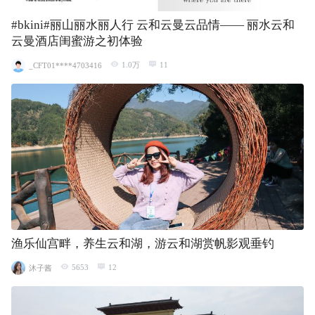
#bkini#丽山丽水丽人行 云和云曼云品情—— 丽水云和
云曼酒店闺蜜游之初体验
1.0万
11
_CFT01****4703416
渔乐仙宫畔，养生云和湖，游云和湖赏帆影观垂钓
5653
12
沐子酱