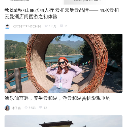
#bkini#丽山丽水丽人行 云和云曼云品情—— 丽水云和
云曼酒店闺蜜游之初体验
1.0万
11
_CFT01****4703416
渔乐仙宫畔，养生云和湖，游云和湖赏帆影观垂钓
5653
12
沐子酱