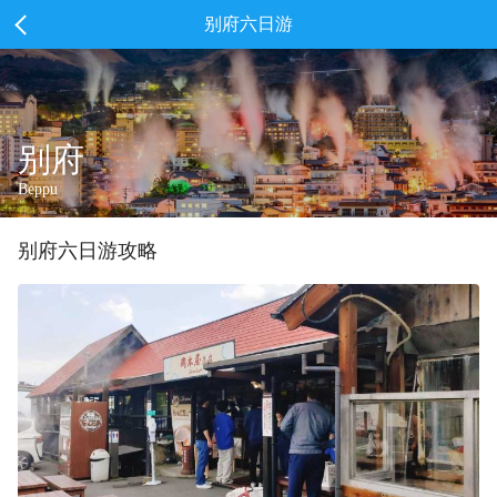
别府六日游
别府
Beppu
别府
六
日游攻略