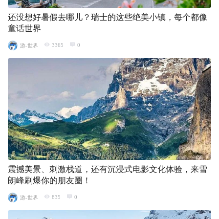
还没想好暑假去哪儿？瑞士的这些绝美小镇，每个都像
童话世界
3365
0
游-世界
震撼美景、刺激栈道，还有沉浸式电影文化体验，来雪
朗峰刷爆你的朋友圈！
835
0
游-世界