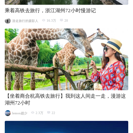
乘着高铁去旅行，浙江湖州72小时慢游记
16.3万
20
游走旅行的摄影人
【坐着商合杭高铁去旅行】我到这人间走一走，漫游这
湖州72小时
2.3万
22
lemon趙少