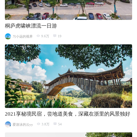
桐庐虎啸峡漂流一日游
9.6万
19
习小远的视界
2021享秘境民宿，尝地道美食，深藏在浙里的风景独好
3.8万
54
爱游泳的云yy