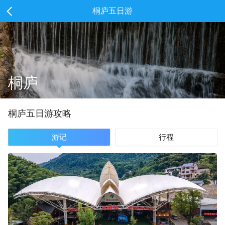
桐庐五日游
桐庐
桐庐
五
日游攻略
游记
行程