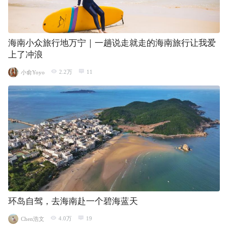
海南小众旅行地万宁｜一趟说走就走的海南旅行让我爱
上了冲浪
2.2万
11
小俞Yoyo
环岛自驾，去海南赴一个碧海蓝天
4.0万
19
Chen浩文