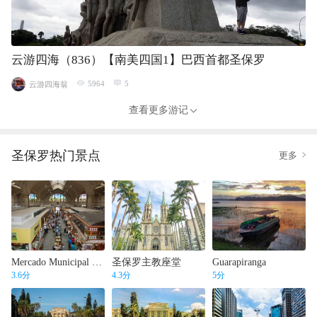
云游四海（836）【南美四国1】巴西首都圣保罗
5964
5
云游四海翁
查看更多游记
圣保罗
热门景点
更多
Mercado Municipal de Sao Paulo
圣保罗主教座堂
Guarapiranga
3.6
分
4.3
分
5
分