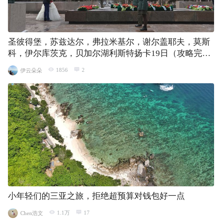
圣彼得堡，苏兹达尔，弗拉米基尔，谢尔盖耶夫，莫斯
科，伊尔库茨克，贝加尔湖利斯特扬卡19日（攻略完
稿）
1856
2
伊云朵朵
小年轻们的三亚之旅，拒绝超预算对钱包好一点
1.1万
17
Chen浩文