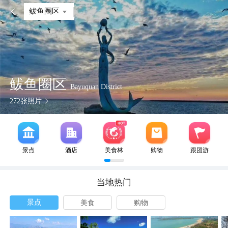

鲅鱼圈区
鲅鱼圈区
Bayuquan District
272
张照片
景点
酒店
美食林
购物
跟团游
当地热门
景点
美食
购物