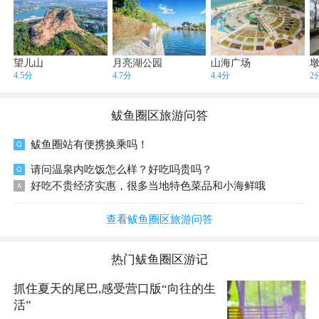
望儿山
月亮湖公园
山海广场
4.5分
4.7分
4.4分
2
鲅鱼圈区
旅游问答
鲅鱼圈站有便携换乘吗！
请问温泉内吃饭怎么样？好吃吗贵吗？
好吃不贵经济实惠，很多当地特色菜品和小海鲜哦
查看鲅鱼圈区旅游问答
热门
鲅鱼圈区
游记
抓住夏天的尾巴,感受营口版“向往的生
活”