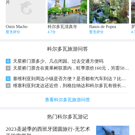
Ostin Macho
科尔多瓦清真寺
Banos de Popea
暂无评分
4.7分
暂无评分
4
科尔多瓦
旅游问答
天星桥门票多少。几点闭园。过去交通方便吗
天星桥门票含在黄果树联票内，旺季票价160元，另需50元观光车费。景区18:00闭园，17:40停止入园。抵达安顺西/黄果树站后换乘直通车即可前往，景区内观光车搭配步行游览十分便捷。
塞维利亚到周边小镇是否方便？是否都有汽车到达？比如塞维利亚前往龙达、格拉纳达、科尔多瓦。
维塞利亚到龙达还近些，到格拉纳达和科尔多瓦有很长的距离，可以火车。
查看科尔多瓦旅游问答
热门
科尔多瓦
游记
2023圣诞季的西班牙团圆旅行-无艺术