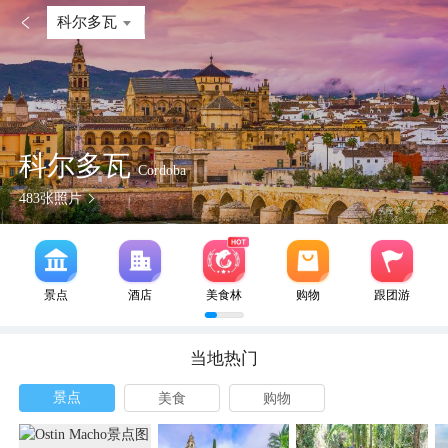

科尔多瓦
科尔多瓦
Cordoba
483
张照片
景点
酒店
美食林
购物
跟团游
当地热门
景点
美食
购物