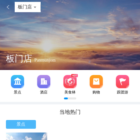

板门店
板门店
Panmunjom
景点
酒店
美食林
购物
跟团游
当地热门
景点