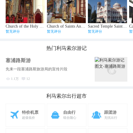
Church of the Holy Trinity
Church of Saints Andronicos and Athanasia
Sacred Temple Saint Nikolas
暂无评分
暂无评分
暂无评分
暂
热门
利马索尔
游记
塞浦路斯游
先来一段塞浦路斯旅游局的宣传片段

1.1万

12
利马索尔
出行超市
特价机票
自由行
跟团游
超值低价
组合随心
无忧出行