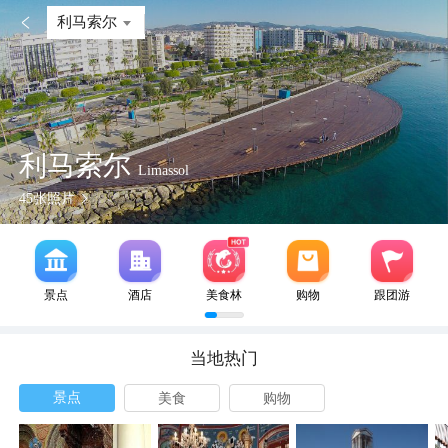

利马索尔
利马索尔
Limassol
45
张照片
景点
酒店
美食林
购物
跟团游
当地热门
景点
美食
购物