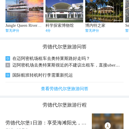
Jungle Queen Riverboat
科学探索博物馆
博内特之家
暂无评分
4分
暂无评分
暂
劳德代尔堡
旅游问答
在迈阿密机场租车去奥特莱斯路好走吗？
迈阿密机场去奥特莱斯很近的不建议出租车，直接uber或者left大约10几块美金就可以了。
国际航班转机时行李需重新托运
查看劳德代尔堡旅游问答
劳德代尔堡
旅游行程
劳德代尔堡1日游：享受海滩阳光，探