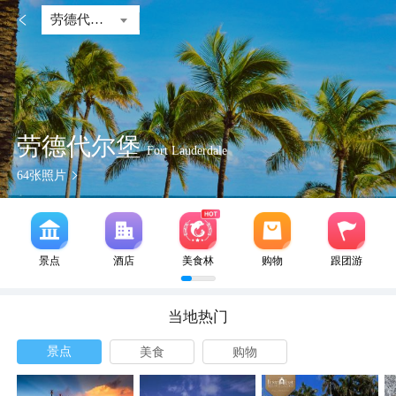

劳德代尔堡
劳德代尔堡
Fort Lauderdale
64
张照片
景点
酒店
美食林
购物
跟团游
当地热门
景点
美食
购物