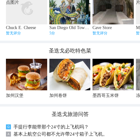
Chuck E. Cheese
San Diego Old Town Market
Cave Store
M
暂无评分
5分
暂无评分
暂
圣迭戈
必吃特色菜
加州汉堡
加州卷饼
墨西哥玉米饼
圣迭戈
旅游问答
手提行李能带那个24寸的上飞机吗？
基本上航空公司都不允许帶24寸箱子上飞机。