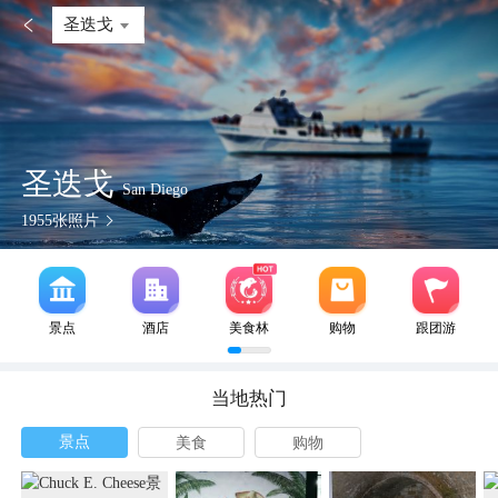

圣迭戈
圣迭戈
San Diego
1955
张照片
景点
酒店
美食林
购物
跟团游
当地热门
景点
美食
购物