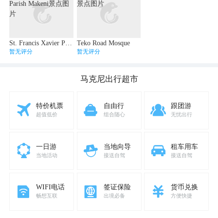
St. Francis Xavier Parish Makeni
Teko Road Mosque
暂无评分
暂无评分
马克尼
出行超市
特价机票
自由行
跟团游
超值低价
组合随心
无忧出行
一日游
当地向导
租车用车
当地活动
接送自驾
接送自驾
WIFI电话
签证保险
货币兑换
畅想互联
出境必备
方便快捷