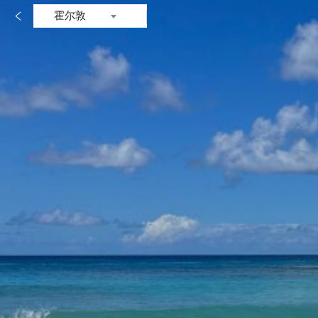

霍尔敦