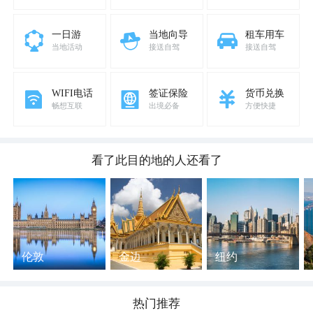
一日游
当地向导
租车用车
当地活动
接送自驾
接送自驾
WIFI电话
签证保险
货币兑换
畅想互联
出境必备
方便快捷
看了此目的地的人还看了
伦敦
金边
纽约
热门推荐