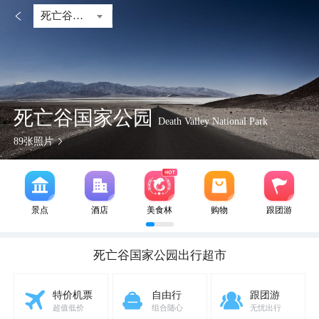

死亡谷国家公园
死亡谷国家公园
Death Valley National Park
89
张照片
景点
酒店
美食林
购物
跟团游
死亡谷国家公园
出行超市
特价机票
自由行
跟团游
超值低价
组合随心
无忧出行