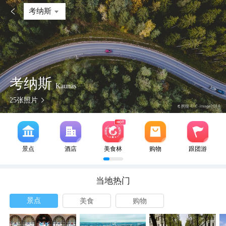

考纳斯
考纳斯
Kaunas
25
张照片
景点
酒店
美食林
购物
跟团游
当地热门
景点
美食
购物