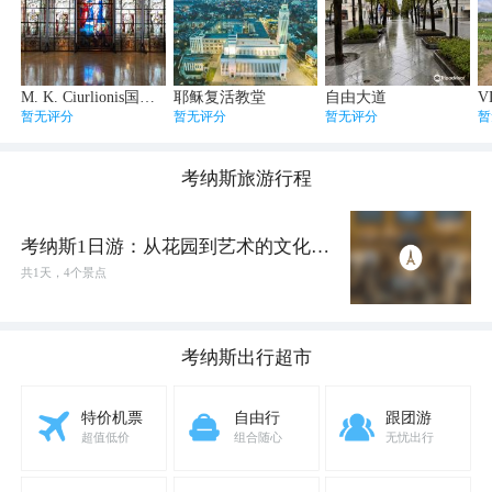
M. K. Ciurlionis国家艺术博物馆
耶稣复活教堂
自由大道
VD
暂无评分
暂无评分
暂无评分
暂
考纳斯
旅游行程
考纳斯1日游：从花园到艺术的文化探
索
共
1
天，
4
个景点
考纳斯
出行超市
特价机票
自由行
跟团游
超值低价
组合随心
无忧出行