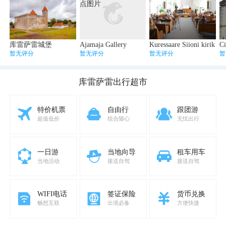
库雷萨雷城堡
Ajamaja Gallery
Kuressaare Siioni kirik
Ci
暂无评分
暂无评分
暂无评分
暂
库雷萨雷
出行超市
特价机票
自由行
跟团游
超值低价
组合随心
无忧出行
一日游
当地向导
租车用车
当地活动
接送自驾
接送自驾
WIFI电话
签证保险
货币兑换
畅想互联
出境必备
方便快捷