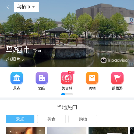

鸟栖市
鸟栖市
Tosu
7
张照片
景点
酒店
美食林
购物
跟团游
当地热门
景点
美食
购物