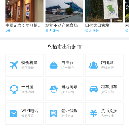
中冨记念くすり博物馆
站前不动产体育场
田代太田古坟
Ma
5分
暂无评分
暂无评分
暂
鸟栖市
出行超市
特价机票
自由行
跟团游
超值低价
组合随心
无忧出行
一日游
当地向导
租车用车
当地活动
接送自驾
接送自驾
WIFI电话
签证保险
货币兑换
畅想互联
出境必备
方便快捷