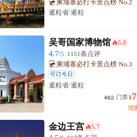
柬埔寨必打卡景点榜 No.2
暹粒省·暹粒
吴哥国家博物馆
5.8
󰺂
4.7
/5
1151条点评
柬埔寨必打卡景点榜 No.3
可订今日
暹粒省·暹粒
7
门票
¥
¥
82
优
金边王宫
5.7
󰺂