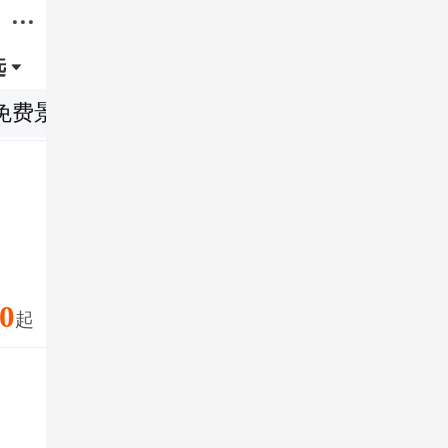

选

免费景点
特色体验
0
起