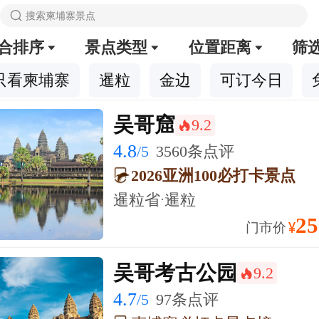

搜索柬埔寨景点
合排序
景点类型
位置距离
筛



只看柬埔寨
暹粒
金边
可订今日
吴哥窟
9.2
󰺂
4.8
/5
3560条点评
2026亚洲100必打卡景点
暹粒省·暹粒
25
¥
门市价
吴哥考古公园
9.2
󰺂
4.7
/5
97条点评