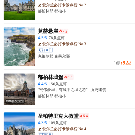
爱尔兰必打卡景点榜 No.2
都柏林郡·都柏林
莫赫悬崖
7.2
󰺂
4.5
/5
78条点评
爱尔兰必打卡景点榜 No.3
可订今日
克莱尔郡·克莱尔郡
92
门票
¥
起
都柏林城堡
6.5
󰺂
4.4
/5
156条点评
"宏伟豪华，有城中之城之称"
历史建筑
都柏林郡·都柏林
即将恢复营业
圣帕特里克大教堂
6.4
󰺂
4.3
/5
109条点评
爱尔兰必打卡景点榜 No.4
可订明日