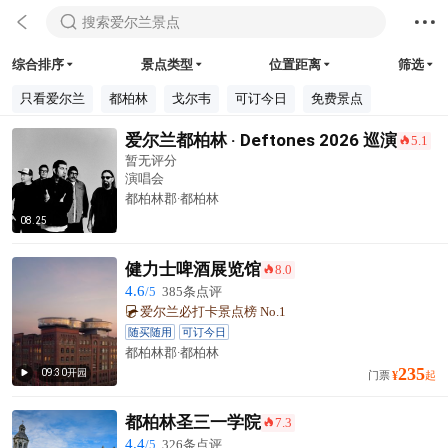



搜索爱尔兰景点
综合排序
景点类型
位置距离
筛选




只看爱尔兰
都柏林
戈尔韦
可订今日
免费景点
爱尔兰都柏林 · Deftones 2026 巡演
5.1
󰺂
暂无评分
演唱会
都柏林郡·都柏林
08.25
健力士啤酒展览馆
8.0
󰺂
4.6
/5
385条点评
爱尔兰必打卡景点榜 No.1
随买随用
可订今日
都柏林郡·都柏林
235
09:30开园

门票
¥
起
都柏林圣三一学院
7.3
󰺂
4.4
/5
326条点评