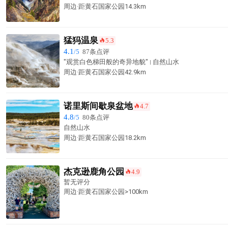
周边·
距黄石国家公园
14.3km
猛犸温泉
5.3
󰺂
4.1
/5
87条点评
"观赏白色梯田般的奇异地貌"
自然山水
周边·
距黄石国家公园
42.9km
诺里斯间歇泉盆地
4.7
󰺂
4.8
/5
80条点评
自然山水
周边·
距黄石国家公园
18.2km
杰克逊鹿角公园
4.9
󰺂
暂无评分
周边·
距黄石国家公园
>100km