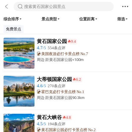



搜索黄石国家公园景点
综合排序
景点类型
位置距离
筛选




免费景点
黄石国家公园
9.4
󰺂
4.7
/5
554条点评
美国夜游必打卡景点榜 No.7
周边·
距黄石国家公园
<100m
大蒂顿国家公园
6.2
󰺂
4.6
/5
270条点评
霍巴克必打卡景点榜 No.1
周边·
距黄石国家公园
90.3km
黄石大峡谷
4.8
󰺂
4.5
/5
194条点评
黄石国家公园必打卡景点榜 No.2