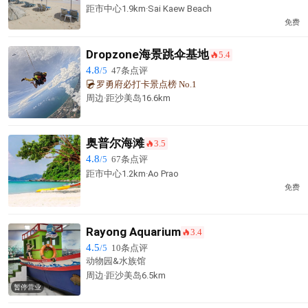
距市中心1.9km·Sai Kaew Beach
免费
Dropzone海景跳伞基地
5.4
󰺂
4.8
/5
47条点评
罗勇府必打卡景点榜 No.1
周边·
距沙美岛
16.6km
奥普尔海滩
3.5
󰺂
4.8
/5
67条点评
距市中心1.2km·Ao Prao
免费
Rayong Aquarium
3.4
󰺂
4.5
/5
10条点评
动物园&水族馆
周边·
距沙美岛
6.5km
暂停营业