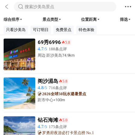



搜索沙美岛景点
综合排序
景点类型
位置距离
筛选




只看沙美岛
可订明日
免费景点
特色体验
69秀6996
5.8
󰺂
4.7
/5
188条点评
周边·
距沙美岛
74.9km
阁沙湄岛
5.8
󰺂
4.8
/5
716条点评
2026全球50玩水避暑景点
距市中心
<100m
钻石海滩
5.0
󰺂
4.7
/5
175条点评
罗勇府夜游必打卡景点榜 No.1