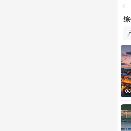

综
0