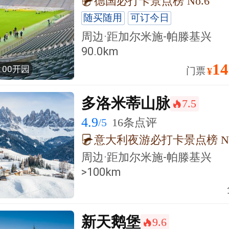
德国必打卡景点榜 No.6
随买随用
可订今日
周边·
距加尔米施-帕滕基兴
90.0km
14
0:00开园
门票
¥
多洛米蒂山脉
7.5
󰺂
4.9
/5
16条点评
周边·
距加尔米施-帕滕基兴
>100km
新天鹅堡
9.6
󰺂