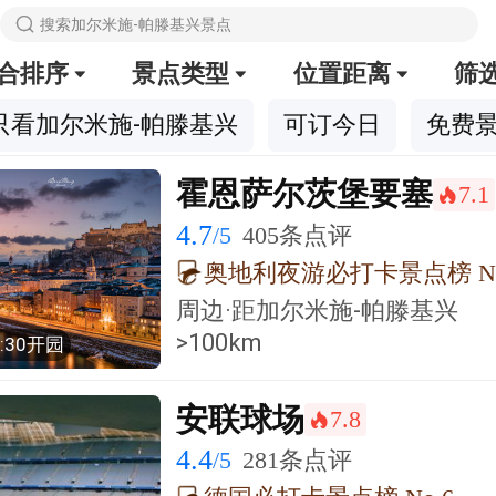

搜索加尔米施-帕滕基兴景点
合排序
景点类型
位置距离
筛



只看加尔米施-帕滕基兴
可订今日
免费
霍恩萨尔茨堡要塞
7.1
󰺂
4.7
/5
405条点评
奥地利夜游必打卡景点榜 No
周边·
距加尔米施-帕滕基兴
>100km
8:30开园
安联球场
7.8
󰺂
4.4
/5
281条点评