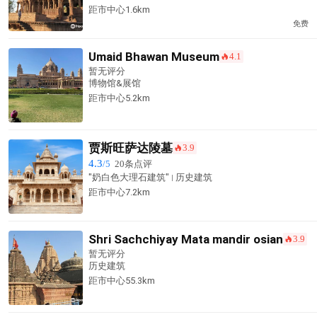
距市中心
1.6km
免费
Umaid Bhawan Museum
4.1
󰺂
暂无评分
博物馆&展馆
距市中心
5.2km
贾斯旺萨达陵墓
3.9
󰺂
4.3
/5
20条点评
"奶白色大理石建筑"
历史建筑
距市中心
7.2km
Shri Sachchiyay Mata mandir osian
3.9
󰺂
暂无评分
历史建筑
距市中心
55.3km