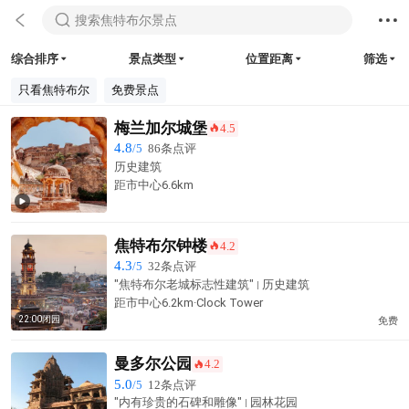



搜索焦特布尔景点
综合排序
景点类型
位置距离
筛选




只看焦特布尔
免费景点
梅兰加尔城堡
4.5
󰺂
4.8
/5
86条点评
历史建筑
距市中心
6.6km

焦特布尔钟楼
4.2
󰺂
4.3
/5
32条点评
"焦特布尔老城标志性建筑"
历史建筑
距市中心6.2km·Clock Tower
22:00闭园
免费
曼多尔公园
4.2
󰺂
5.0
/5
12条点评
"内有珍贵的石碑和雕像"
园林花园