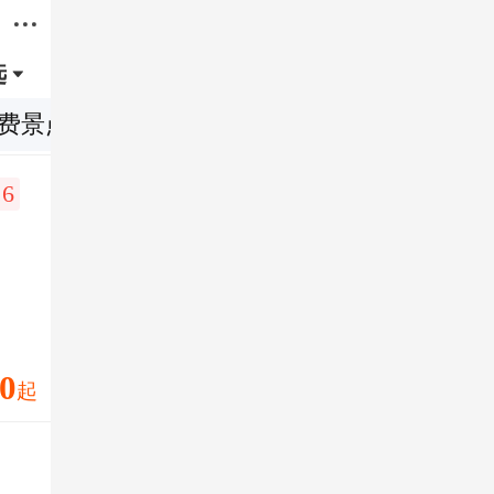

选

费景点
特色体验
.6
0
起