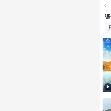

综
