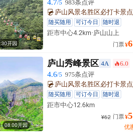
4.7
/5
983条点评
随买随用
可订今日
随时退
距市中心4.2km·庐山山上
6
7:30开园
门票
¥
庐山秀峰景区
4A
6.0
󰺂
4.6
/5
975条点评
随买随用
可订今日
随时退
距市中心
12.6km
5
门票
¥
¥
62
08:00开园
优