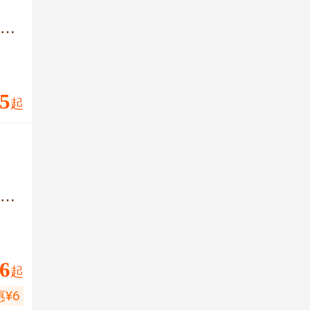
庐山风景名胜区必打卡景点榜 No.1
5
起
庐山风景名胜区必打卡景点榜 No.3
6
起
惠
¥
6