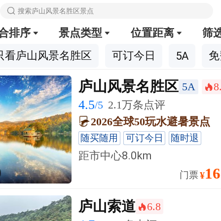

搜索庐山风景名胜区景点
合排序
景点类型
位置距离
筛



只看庐山风景名胜区
可订今日
免
5A
庐山风景名胜区
5A
8
󰺂
4.5
/5
2.1万条点评
2026全球50玩水避暑景点
随买随用
可订今日
随时退
距市中心
8.0km
16
门票
¥
庐山索道
6.8
󰺂