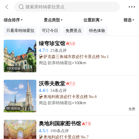



搜索库特纳霍拉景点
综合排序
景点类型
位置距离
筛选




只看库特纳霍拉
可订今日
免费景点
特色体验
绿穹珍宝馆
5.9
󰺂
4.7
/5
25条点评
萨克森三角城市群必打卡景点榜 No.1
周边·
距库特纳霍拉
>100km
10:00开园
沃蒂夫教堂
7.3
󰺂
4.4
/5
54条点评
奥地利夜游必打卡景点榜 No.6
周边·
距库特纳霍拉
>100km
09:00开园
免费
奥地利国家图书馆
7.8
󰺂
4.5
/5
190条点评
奥地利必打卡景点榜 No.7