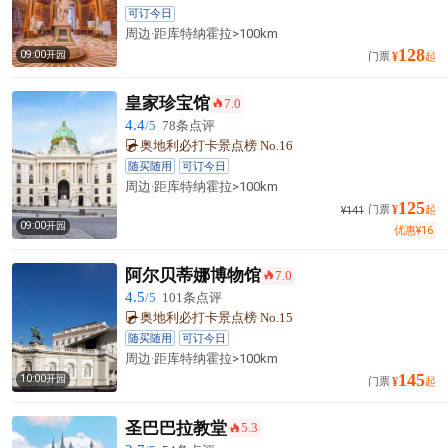
可订今日
周边·
距库特纳霍拉
>100km
128
09:00开园
门票
¥
起
皇家珍宝馆
7.0
󰺂
4.4
/5
78条点评
奥地利必打卡景点榜 No.16
随买随用
可订今日
周边·
距库特纳霍拉
>100km
125
门票
¥
起
¥
141
09:00开园
优惠
¥
16
阿尔贝蒂娜博物馆
7.0
󰺂
4.5
/5
101条点评
奥地利必打卡景点榜 No.15
随买随用
可订今日
周边·
距库特纳霍拉
>100km
145
10:00开园
门票
¥
起
圣巴巴拉教堂
5.3
󰺂