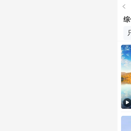

综
