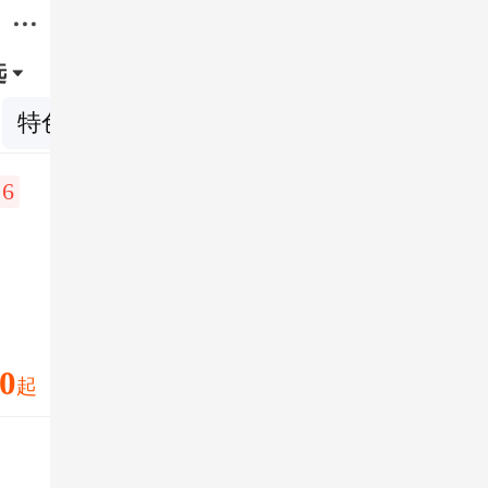

选

特色体验
.6
0
起