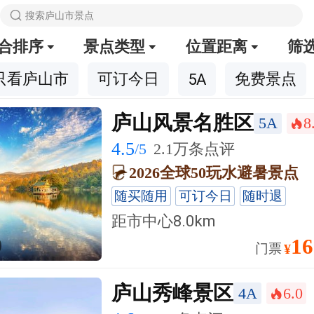

搜索庐山市景点
合排序
景点类型
位置距离
筛



只看庐山市
可订今日
免费景点
5A
庐山风景名胜区
5A
8
󰺂
4.5
/5
2.1万条点评
2026全球50玩水避暑景点
随买随用
可订今日
随时退
距市中心
8.0km
16
门票
¥
庐山秀峰景区
4A
6.0
󰺂