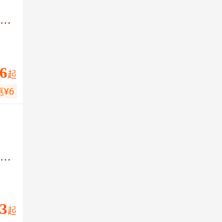
庐山风景名胜区必打卡景点榜 No.3
6
起
惠
¥
6
庐山风景名胜区必打卡景点榜 No.2
3
起