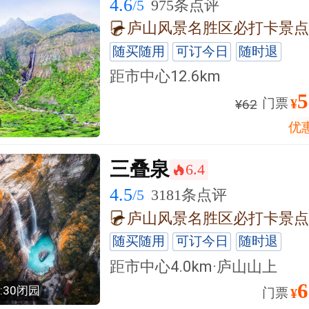
4.6
/5
975条点评
随买随用
可订今日
随时退
距市中心
12.6km
5
门票
¥
¥
62
优
三叠泉
6.4
󰺂
4.5
/5
3181条点评
随买随用
可订今日
随时退
距市中心4.0km·庐山山上
6
6:30闭园
门票
¥