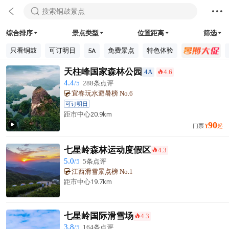



搜索铜鼓景点
综合排序
景点类型
位置距离
筛选




只看铜鼓
可订明日
免费景点
特色体验
5A
天柱峰国家森林公园
4A
4.6
󰺂
4.4
/5
288条点评
宜春玩水避暑榜 No.6
可订明日
距市中心
20.9km
90

门票
¥
起
七星岭森林运动度假区
4.3
󰺂
5.0
/5
5条点评
江西滑雪景点榜 No.1
距市中心
19.7km
七星岭国际滑雪场
4.3
󰺂
3.8
/5
164条点评