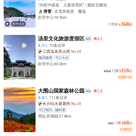
"内有中级道、儿童戏雪区"
遛娃宝藏地
滑雪
含雪具租赁、魔毯
距市中心
19.7km
368
暂停营业

门市价
起
¥
汤里文化旅游度假区
4A
4.3
󰺂
4.3
/5
70条点评
江西温泉景点榜 No.10
随买随用
可订今日
距市中心
30.2km
118
门票
¥
起
¥
268
优惠
¥
150
大围山国家森林公园
4A
5.4
󰺂
4.4
/5
711条点评
长沙玩水避暑榜 No.10
可订明日
随时退
周边·
距铜鼓
27.4km
68
门票
¥
起
¥
90
优惠
¥
22