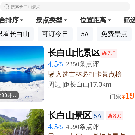

搜索长白山景点
合排序
景点类型
位置距离
筛



只看长白山
可订今日
免费景点
5A
长白山北景区
7.5
󰺂
4.5
/5
2350条点评
入选吉林必打卡景点榜
周边·
距长白山
17.0km
19
7:30开园
门票
¥
长白山景区
5A
8.0
󰺂
4.5
/5
4590条点评