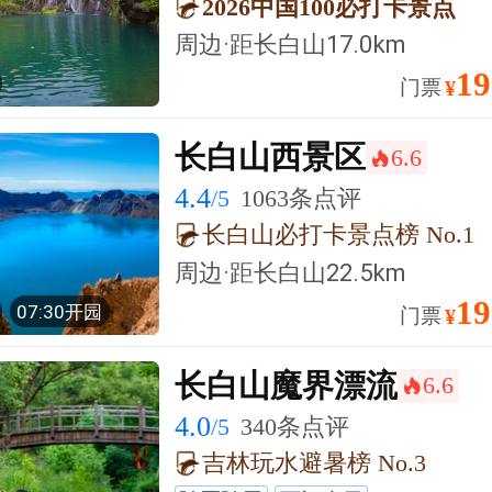
2026中国100必打卡景点
周边·
距长白山
17.0km
19
门票
¥
长白山西景区
6.6
󰺂
4.4
/5
1063条点评
长白山必打卡景点榜 No.1
周边·
距长白山
22.5km
19
07:30开园
门票
¥
长白山魔界漂流
6.6
󰺂
4.0
/5
340条点评
吉林玩水避暑榜 No.3