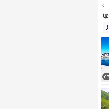

综
0