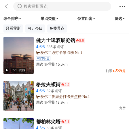



搜索霍斯景点
综合排序
景点类型
位置距离
筛选




只看霍斯
可订今日
免费景点
健力士啤酒展览馆
8.0
󰺂
4.6
/5
385条点评
爱尔兰必打卡景点榜 No.1
可订明日
周边·
距霍斯
15.5km
235
19:30闭园

门票
¥
起
格拉夫顿街
5.5
󰺂
4.6
/5
32条点评
爱尔兰夜游必打卡景点榜 No.1
周边·
距霍斯
13.9km
免费
都柏林尖塔
5.1
󰺂
4.3
/5
63条点评