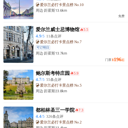
爱尔兰必打卡景点榜 No.10
周边·
距霍斯
13.6km
免费
爱尔兰威士忌博物馆
5.5
󰺂
4.9
/5
11条点评
爱尔兰必打卡景点榜 No.7
可订明日
周边·
距霍斯
13.7km
196
门票
¥
起
鲍尔斯考特庄园
5.9
󰺂
4.7
/5
55条点评
爱尔兰必打卡景点榜 No.5
周边·
距霍斯
23.8km
都柏林圣三一学院
7.3
󰺂
4.4
/5
326条点评
爱尔兰必打卡景点榜 No.2
周边·
距霍斯
13.4km