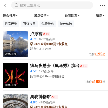



搜索巴黎景点
综合排序
景点类型
位置距离
筛选




只看巴黎
可订今日
免费景点
特色体验
卢浮宫
10
󰺂
4.7
/5
9972条点评
2026全球100必打卡景点
距市中心
1.2km
195
09:00开园
门票
¥
起
疯马夜总会《疯马秀》演出
8.1
󰺂
4.5
/5
173条点评
距市中心3.8km·香榭丽舍
1082
门市价
起
¥
18:00开园
奥赛博物馆
10
󰺂
4.8
/5
4785条点评
2026全球100必打卡景点