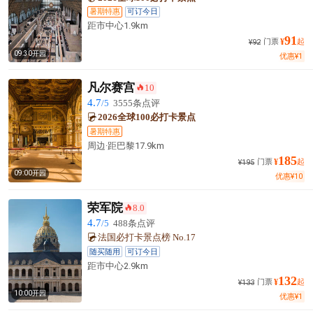
暑期特惠
可订今日
距市中心
1.9km
91
门票
¥
起
¥
92
09:30开园
优惠
¥
1
凡尔赛宫
10
󰺂
4.7
/5
3555条点评
2026全球100必打卡景点
暑期特惠
周边·
距巴黎
17.9km
185
门票
¥
起
¥
195
09:00开园
优惠
¥
10
荣军院
8.0
󰺂
4.7
/5
488条点评
法国必打卡景点榜 No.17
随买随用
可订今日
距市中心
2.9km
132
门票
¥
起
¥
133
10:00开园
优惠
¥
1