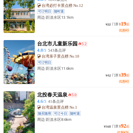
台湾必打卡景点榜 No.12
可订明日
随时退
周边·
距淡水区
13.1km
19
门票
¥
起
¥
22
优惠
¥
3
台北市儿童新乐园
5.2
󰺂
4.8
/5
543条点评
台湾亲子景点榜 No.10
可订明日
周边·
距淡水区
11.6km
39
门票
¥
起
¥
42
优惠
¥
3
北投春天温泉
5.0
󰺂
4.6
/5
41条点评
台湾温泉景点榜 No.1
随买随用
可订今日
随时退
周边·
距淡水区
8.6km
92
门票
¥
起
¥
168
优惠
¥
76