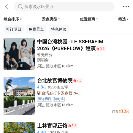



搜索淡水区景点
综合排序
景点类型
位置距离
筛选




可订明日
免费景点
特色体验
中国台湾桃园 · LE SSERAFIM
2026《PUREFLOW》巡演
5.1
󰺂
暂无评分
演唱会
周边·
距淡水区
16.6km
11.14-11.15
台北故宫博物院
7.5
󰺂
4.8
/5
9558条点评
台湾必打卡景点榜 No.1
可订明日
随时退
周边·
距淡水区
13.6km
32
门票
¥
起
士林官邸正馆
5.6
󰺂
4.8
/5
1203条点评