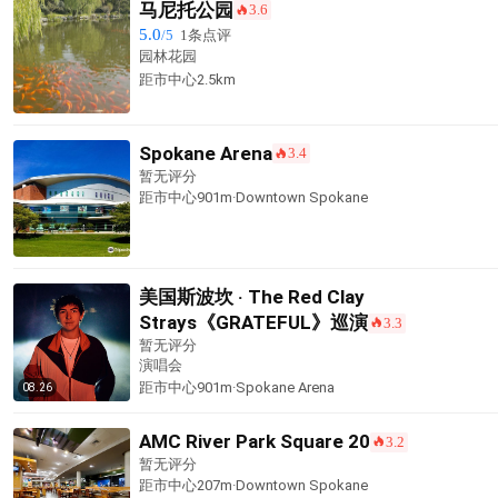
马尼托公园
3.6
󰺂
5.0
/5
1条点评
园林花园
距市中心
2.5km
Spokane Arena
3.4
󰺂
暂无评分
距市中心901m·Downtown Spokane
美国斯波坎 · The Red Clay
Strays《GRATEFUL》巡演
3.3
󰺂
暂无评分
演唱会
距市中心901m·Spokane Arena
08.26
AMC River Park Square 20
3.2
󰺂
暂无评分
距市中心207m·Downtown Spokane