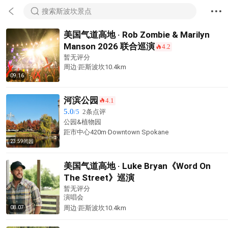



搜索斯波坎景点
美国气道高地 · Rob Zombie & Marilyn
Manson 2026 联合巡演
4.2
󰺂
暂无评分
周边·
距斯波坎
10.4km
09.16
河滨公园
4.1
󰺂
5.0
/5
2条点评
公园&植物园
距市中心420m·Downtown Spokane
23:59闭园
美国气道高地 · Luke Bryan《Word On
The Street》巡演
暂无评分
演唱会
周边·
距斯波坎
10.4km
08.07