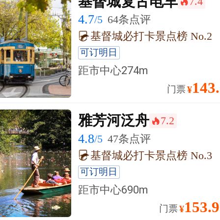
基督城复古电车
7.4
󰺂
4.7
/5
64条点评
基督城必打卡景点榜 No.2
可订明日
距市中心
274m
143
门票
¥
雅芳河泛舟
7.2
󰺂
4.8
/5
47条点评
基督城必打卡景点榜 No.3
可订明日
距市中心
690m
153.
门票
¥