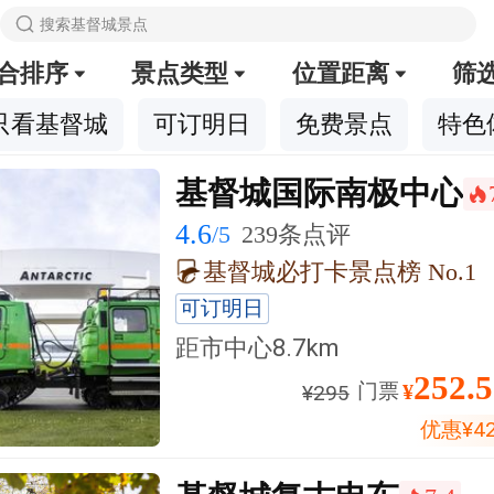

搜索基督城景点
合排序
景点类型
位置距离
筛



只看基督城
可订明日
免费景点
特色
基督城国际南极中心
󰺂
4.6
/5
239条点评
基督城必打卡景点榜 No.1
可订明日
距市中心
8.7km
252.
门票
¥
¥
295
优惠
¥
4