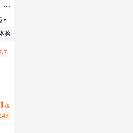

选

体验
7.7
51
起
2.49