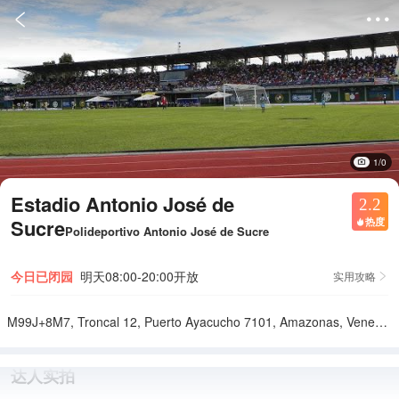


1/0
Estadio Antonio José de
2.2
Sucre
热度

Polideportivo Antonio José de Sucre
今日已闭园
明天08:00-20:00开放
实用攻略

M99J+8M7, Troncal 12, Puerto Ayacucho 7101, Amazonas, Venezuela
达人实拍