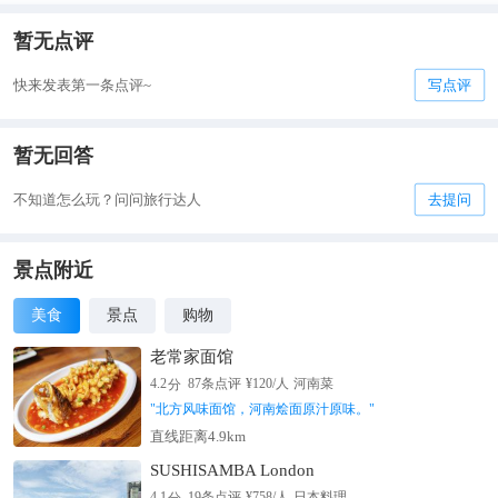
暂无点评
快来发表第一条点评~
写点评
暂无回答
不知道怎么玩？问问旅行达人
去提问
景点附近
美食
景点
购物
老常家面馆
分
4.2
87
条点评
¥
120
/人
河南菜
"
北方风味面馆，河南烩面原汁原味。
"
直线距离4.9km
SUSHISAMBA London
分
4.1
19
条点评
¥
758
/人
日本料理