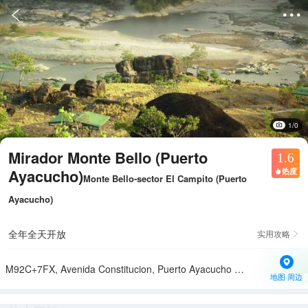


1/0
Mirador Monte Bello (Puerto
1.6
Ayacucho)
热度

Monte Bello-sector El Campito (Puerto
Ayacucho)
全年全天开放
实用攻略

M92C+7FX, Avenida Constitucion, Puerto Ayacucho 7101, Amazonas, Venezuela
地图·周边