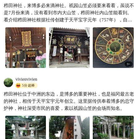
穿越时空之门，我找到了1195
栉田神社，来博多必来滴神社。祇园山笠必须要来看看，虽说不
年的南宋古寺
是7月份来滴，没有看到市内大山笠，栉田神社内山笠能看到。
文旅君嗯嗯
1134
看介绍栉田神社根据社传创建于天平宝字元年（757年），自古

以来作为博多的总镇守。博多祭是福冈市代表性的祭礼，全国知
名。
9
+
vivienvivien
5分
超棒
栉田神社位于中洲的东边，是博多的重要神社，也是福冈最古老
的神社，相传于天平宝宇元年创立。这里据传供奉着博多的总守
护神，神社深受市民的喜爱，素以祇园山笠的会场而知名。