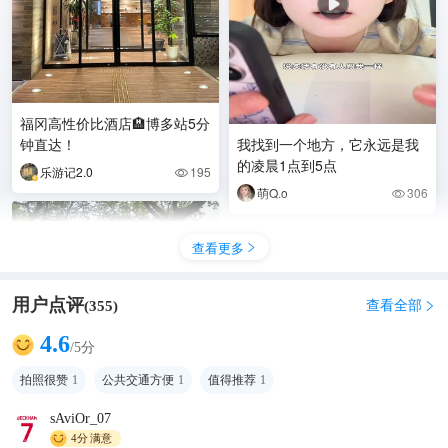
福冈高性价比酒店🏨博多站5分
钟直达！
我找到一个地方，它永远是我
的凌晨1点到5点
乐游记2.0
195

萌Q.o
306

查看更多

用户点评
查看全部
(
355
)

4.6
/5分
拍照很赞
1
公共交通方便
1
值得推荐
1
sAviOr_07
4分
满意