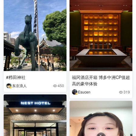
#栉田神社
福冈酒店开箱 博多中洲CP值超
高的豪华体验
东京浪人
450

Esucen
319
