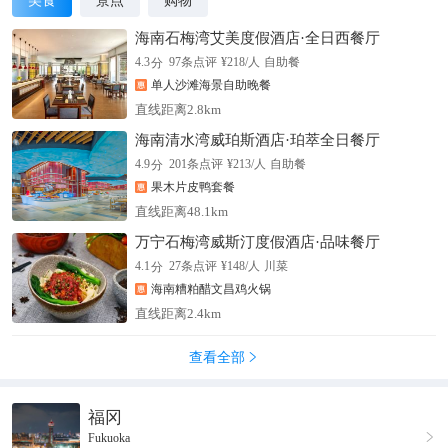
美食
景点
购物
海南石梅湾艾美度假酒店·全日西餐厅
分
4.3
97
条点评
¥
218
/人
自助餐
单人沙滩海景自助晚餐
直线距离2.8km
海南清水湾威珀斯酒店·珀萃全日餐厅
分
4.9
201
条点评
¥
213
/人
自助餐
果木片皮鸭套餐
直线距离48.1km
万宁石梅湾威斯汀度假酒店·品味餐厅
分
4.1
27
条点评
¥
148
/人
川菜
海南糟粕醋文昌鸡火锅
直线距离2.4km
查看全部

福冈

Fukuoka