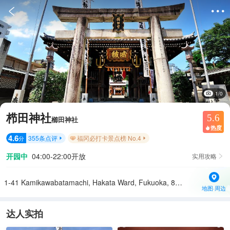


1/0
栉田神社
5.6
櫛田神社
热度

4.6
355
条点评
福冈必打卡景点榜 No.4
分


开园中
04:00-22:00开放
实用攻略

1-41 Kamikawabatamachi, Hakata Ward, Fukuoka, 812-0026日本
地图·周边
达人实拍