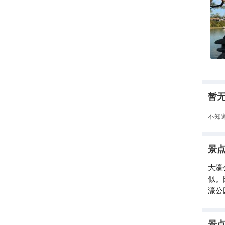
暂
不知
景
大濠
似。
濠公
景