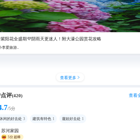
冈紫阳花全盛期💜阴雨天更迷人！附大濠公园赏花攻略
小李爱旅游..
查看更多

户点评
查看
(
420
)
4.7
/5分
休闲的好去处
3
建筑有特色
1
遛娃好去处
1
苏河家园
5分
超棒