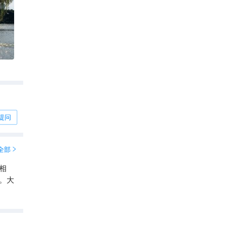
提问
全部

相
。大