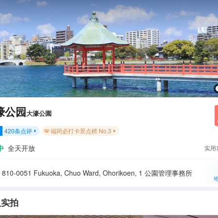
濠公园
大濠公園
420
条点评
福冈必打卡景点榜 No.3
分


中
全天开放
实用
10-0051 Fukuoka, Chuo Ward, Ohorikoen, 1 公園管理事務所
人实拍