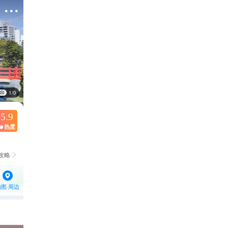

1/0
5.9
热度

攻略

地图·周边