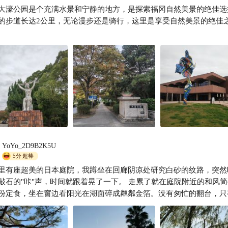
大濠公园是个充满水景和宁静的地方，是探索福冈自然美景的绝佳选
的步道长达2公里，无论漫步还是骑行，这里是享受自然美景的绝佳
YoYo_2D9B2K5U
5分
超棒
里有座超美的日本庭院，我蹲坐在回廊阴凉处研究白砂的纹路，突然
的"咔"声，时间就跟着晃了一下。 走累了就在庭院附近的和风简餐店
份定食，坐在窗边看阳光在湖面碎成粼粼金箔。没有匆忙的翻台，只
缓缓流动的午后。