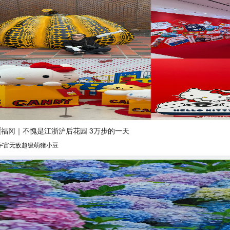
🇵福冈｜不愧是江浙沪后花园 3万步的一天
宇宙无敌超级萌猪小豆