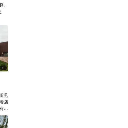
择。
Eating爱自由
之
4
+
听见
有随