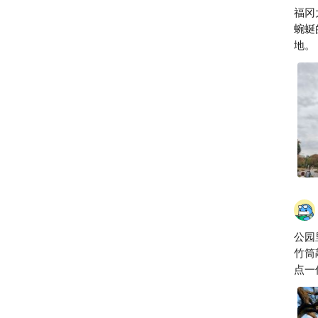
福冈
蜿蜒
地。
公园
竹筒敲石
点一
茶香