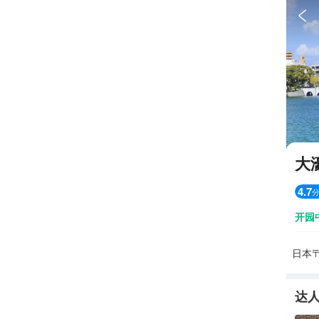

大
4.7
开园
日本〒8
达