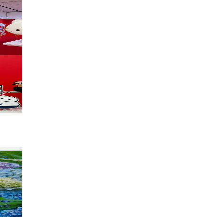
福冈·日本庭院
9805
黄海之滨hhb
