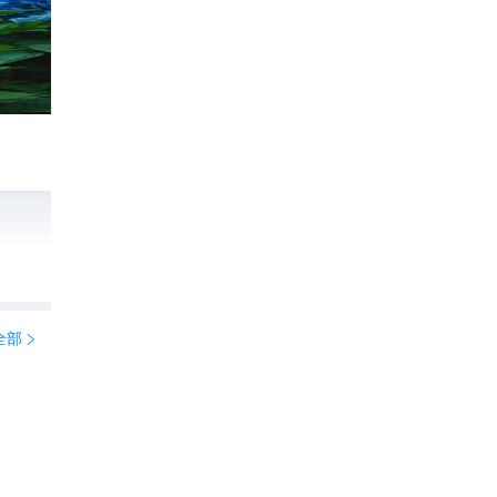
被《国家地理》评为此生必去的地方有多绝❗
290
旅游的草莓熊

全部

福冈美术馆攻略📒