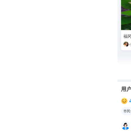
福
用
市民