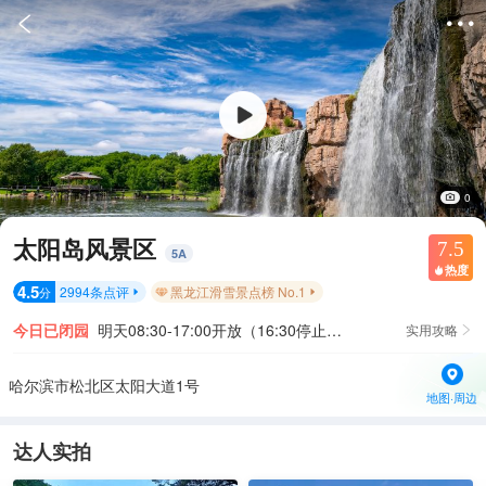


0
太阳岛风景区
7.5
5
A
热度

4.5
2994
条点评
黑龙江滑雪景点榜 No.1
分


今日已闭园
明天08:30-17:00开放（16:30停止入园）
实用攻略

哈尔滨市松北区太阳大道1号
地图·周边
达人实拍