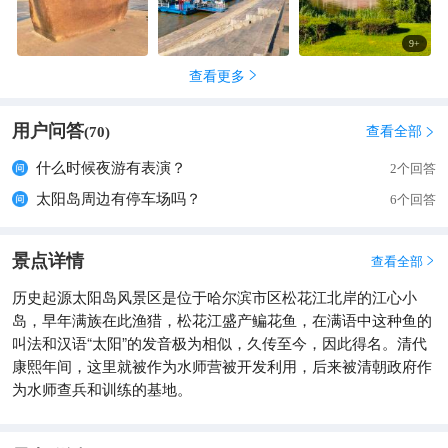
挑战自己的极限。当然，如果你喜欢安静，也可以选择在岛上的
咖啡馆里，一边品尝美食，一边欣赏美丽的风景。门票及其它：
9
+
景区免费。岛上还有环岛小巴士(60元/人)，老人小孩更舒适。
查看更多

用户问答
查看全部
(
70
)

什么时候夜游有表演？
2个回答
太阳岛周边有停车场吗？
6个回答
景点详情
查看全部

历史起源太阳岛风景区是位于哈尔滨市区松花江北岸的江心小
岛，早年满族在此渔猎，松花江盛产鳊花鱼，在满语中这种鱼的
叫法和汉语“太阳”的发音极为相似，久传至今，因此得名。清代
康熙年间，这里就被作为水师营被开发利用，后来被清朝政府作
为水师查兵和训练的基地。