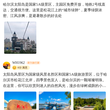
哈尔滨太阳岛是国家5A级景区，主园区免费开放，地铁2号线直
太阳岛一进门就是太阳石，跟
达，交通很方便。这里是松花江上的“城市绿肺”，夏季绿荫浓
朋友合影拍了个新头像，哈尔
密、江风凉爽，是避暑散步的好去处
滨特色就是这份大气
Fibo的旅行手札✈️
659

WH1962
潜力旅行家
4分
满意
太阳岛风景区为国家级风景名胜区和国家5A级旅游景区，位于哈
尔滨市松花江北岸，四季景色宜人，是哈尔滨的一颗璀璨明珠。
在这里，你可以欣赏到迷人的自然风光，漫步在绿树成荫的小道
上，感受大自然的宁静与和谐。此外，太阳岛还有许多著名的景
点，如天鹅湖、太阳瀑、水阁云天等，每一处都让人流连忘返。
除了自然风光，太阳岛还有许多娱乐项目等你来体验。你可以乘
坐游船，在松花江上畅游；或者尝试刺激的攀岩、蹦极等项目，