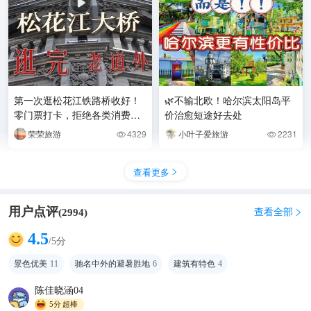
第一次逛松花江铁路桥收好！
🌿不输北欧！哈尔滨太阳岛平
零门票打卡，拒绝各类消费陷
价治愈短途好去处
阱
荣荣旅游
4329
小叶子爱旅游
2231


查看更多

用户点评
查看全部
(
2994
)

4.5
/5分
景色优美
11
驰名中外的避暑胜地
6
建筑有特色
4
陈佳晓涵04
5分
超棒