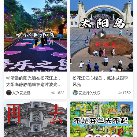
🌞清晨的阳光洒在松花江上，
松花江江心绿岛，藏冰城四季
太阳岛静静地躺在这片波光粼
风光
粼之中。沿着太阳岛风景区的
兴兴爱旅游
1623
爱旅行的快乐
1752


木栈道，我一步步走进了