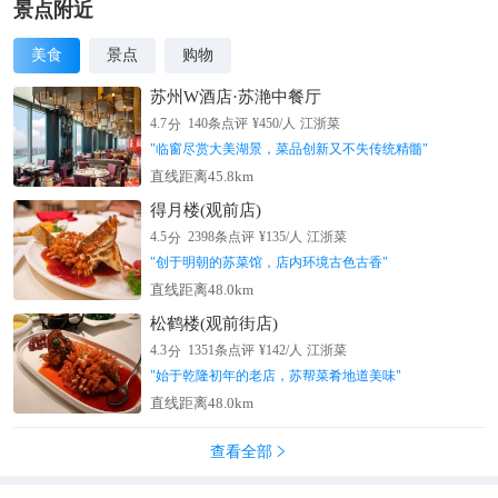
景点附近
美食
景点
购物
苏州W酒店·苏滟中餐厅
分
4.7
140
条点评
¥
450
/人
江浙菜
"
临窗尽赏大美湖景，菜品创新又不失传统精髓
"
直线距离45.8km
得月楼(观前店)
分
4.5
2398
条点评
¥
135
/人
江浙菜
"
创于明朝的苏菜馆，店内环境古色古香
"
直线距离48.0km
松鹤楼(观前街店)
分
4.3
1351
条点评
¥
142
/人
江浙菜
"
始于乾隆初年的老店，苏帮菜肴地道美味
"
直线距离48.0km
查看全部
